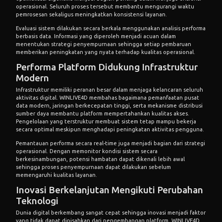
operasional. Seluruh proses tersebut membantu mengurangi waktu
pemrosesan sekaligus meningkatkan konsistensi layanan.
Evaluasi sistem dilakukan secara berkala menggunakan analisis performa
berbasis data. Informasi yang diperoleh menjadi acuan dalam
menentukan strategi penyempurnaan sehingga setiap pembaruan
memberikan peningkatan yang nyata terhadap kualitas operasional.
Performa Platform Didukung Infrastruktur
Modern
Infrastruktur memiliki peranan besar dalam menjaga kelancaran seluruh
aktivitas digital. WINLIVE4D membahas bagaimana pemanfaatan pusat
data modern, jaringan berkecepatan tinggi, serta mekanisme distribusi
sumber daya membantu platform mempertahankan kualitas akses.
Pengelolaan yang terstruktur membuat sistem tetap mampu bekerja
secara optimal meskipun menghadapi peningkatan aktivitas pengguna.
Pemantauan performa secara real-time juga menjadi bagian dari strategi
operasional. Dengan memonitor kondisi sistem secara
berkesinambungan, potensi hambatan dapat dikenali lebih awal
sehingga proses penyempurnaan dapat dilakukan sebelum
memengaruhi kualitas layanan.
Inovasi Berkelanjutan Mengikuti Perubahan
Teknologi
Dunia digital berkembang sangat cepat sehingga inovasi menjadi faktor
yang tidak dapat dipisahkan dari pengembangan platform. WINLIVE4D