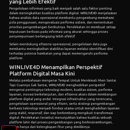
yang Lebih Efektif
Pengelolaan informasi yang baik menjadi salah satu faktor penting
dalam meningkatkan kualitas platform digital. WINLIVE4D menjelaskan
bahwa analisis data operasional membantu pengembang memahami
pola penggunaan, mengevaluasi performa sistem, dan menentukan
prioritas pengembangan berikutnya. Pendekatan ini membuat setiap
keputusan berbasis pada informasi yang akurat sehingga proses
penyempurnaan berlangsung lebih efektif.
Selain mendukung efisiensi operasional, pengelolaan data juga
membantu meningkatkan stabilitas layanan melalui identifikasi dini
terhadap potensi hambatan yang dapat memengaruhi performa
platform.
WINLIVE4D Menampilkan Perspektif
Platform Digital Masa Kini
Melalui pembahasan mengenai Tempat Untuk Menikmati Main Santai
Tapi Cuannya Gak Santai,
WINLIVE4D
menghadirkan perspektif
mengenai pentingnya teknologi modern, kualitas sistem, performa
layanan, inovasi berkelanjutan, dan efisiensi akses dalam membangun
platform digital yang andal. Integrasi infrastruktur yang terencana,
pengelolaan operasional yang efisien, serta strategi pengembangan
berbasis teknologi menjadi fondasi utama untuk menghadirkan layanan
yang stabil, responsif, dan siap berkembang mengikuti transformasi
digital. Pendekatan tersebut menunjukkan bahwa kualitas sebuah
platform lahir dari proses pengembangan yang berkesinambungan,
bukan hanya dari kelengkapan fitur yang dimilikinya.