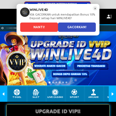
×
WINLIVE4D
Klik GACORKAN untuk mendapatkan Bonus 10%
Deposit setiap hari WINLIVE4D!
NANTI!
GACORKAN!
ROMO DEPOSIT HARIAN 10% SETIAP HARI HANYA DI WHATSAPP ADMIN WINLIVE4D
HALLO
TOGEL
SLOT
LIVE CASINO
SPORT
ARCADE
SABU
UPGRADE ID VIP!!