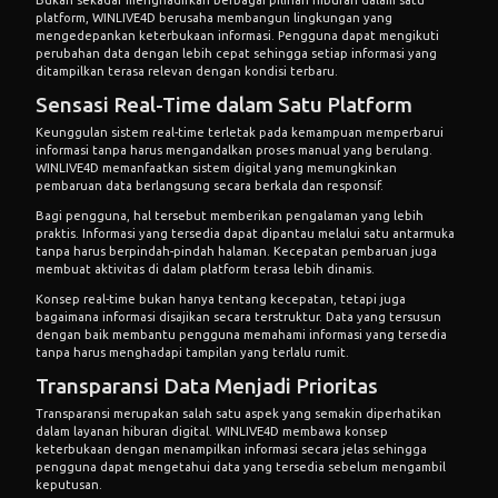
platform, WINLIVE4D berusaha membangun lingkungan yang
mengedepankan keterbukaan informasi. Pengguna dapat mengikuti
perubahan data dengan lebih cepat sehingga setiap informasi yang
ditampilkan terasa relevan dengan kondisi terbaru.
Sensasi Real-Time dalam Satu Platform
Keunggulan sistem real-time terletak pada kemampuan memperbarui
informasi tanpa harus mengandalkan proses manual yang berulang.
WINLIVE4D memanfaatkan sistem digital yang memungkinkan
pembaruan data berlangsung secara berkala dan responsif.
Bagi pengguna, hal tersebut memberikan pengalaman yang lebih
praktis. Informasi yang tersedia dapat dipantau melalui satu antarmuka
tanpa harus berpindah-pindah halaman. Kecepatan pembaruan juga
membuat aktivitas di dalam platform terasa lebih dinamis.
Konsep real-time bukan hanya tentang kecepatan, tetapi juga
bagaimana informasi disajikan secara terstruktur. Data yang tersusun
dengan baik membantu pengguna memahami informasi yang tersedia
tanpa harus menghadapi tampilan yang terlalu rumit.
Transparansi Data Menjadi Prioritas
Transparansi merupakan salah satu aspek yang semakin diperhatikan
dalam layanan hiburan digital. WINLIVE4D membawa konsep
keterbukaan dengan menampilkan informasi secara jelas sehingga
pengguna dapat mengetahui data yang tersedia sebelum mengambil
keputusan.