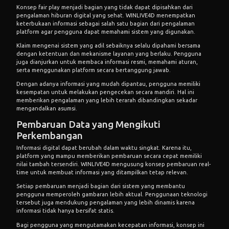
Konsep fair play menjadi bagian yang tidak dapat dipisahkan dari
pengalaman hiburan digital yang sehat. WINLIVE4D menempatkan
keterbukaan informasi sebagai salah satu bagian dari pengalaman
platform agar pengguna dapat memahami sistem yang digunakan.
Klaim mengenai sistem yang adil sebaiknya selalu dipahami bersama
dengan ketentuan dan mekanisme layanan yang berlaku. Pengguna
juga dianjurkan untuk membaca informasi resmi, memahami aturan,
serta menggunakan platform secara bertanggung jawab.
Dengan adanya informasi yang mudah dipantau, pengguna memiliki
kesempatan untuk melakukan pengecekan secara mandiri. Hal ini
memberikan pengalaman yang lebih terarah dibandingkan sekadar
mengandalkan asumsi.
Pembaruan Data yang Mengikuti
Perkembangan
Informasi digital dapat berubah dalam waktu singkat. Karena itu,
platform yang mampu memberikan pembaruan secara cepat memiliki
nilai tambah tersendiri. WINLIVE4D mengusung konsep pembaruan real-
time untuk membuat informasi yang ditampilkan tetap relevan.
Setiap pembaruan menjadi bagian dari sistem yang membantu
pengguna memperoleh gambaran lebih aktual. Penggunaan teknologi
tersebut juga mendukung pengalaman yang lebih dinamis karena
informasi tidak hanya bersifat statis.
Bagi pengguna yang mengutamakan kecepatan informasi, konsep ini