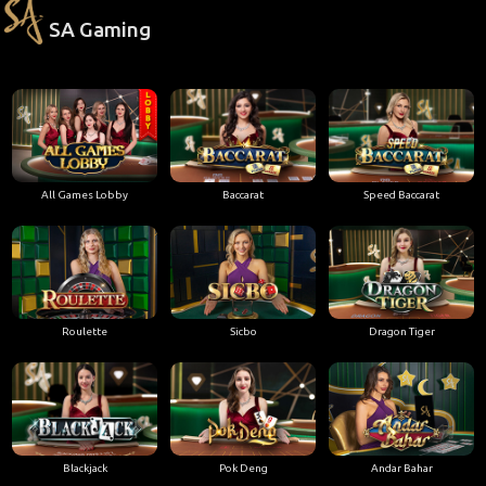
SA Gaming
All Games Lobby
Baccarat
Speed Baccarat
Roulette
Sicbo
Dragon Tiger
Blackjack
Pok Deng
Andar Bahar