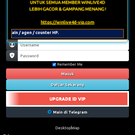
UNTUK SEMUA MEMBER WINLIVE4D
LEBIH GACOR & GAMPANG MENANG !
https://winlive4d-vip.com
in / agen / counter HP.
Remember Me
Masuk
Daftar Sekarang
UPGRADE ID VIP
Main di Telegram
Desktop
Wap