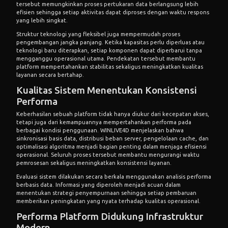
tersebut memungkinkan proses pertukaran data berlangsung lebih
efisien sehingga setiap aktivitas dapat diproses dengan waktu respons
yang lebih singkat.
Struktur teknologi yang fleksibel juga mempermudah proses
pengembangan jangka panjang. Ketika kapasitas perlu diperluas atau
teknologi baru diterapkan, setiap komponen dapat diperbarui tanpa
mengganggu operasional utama. Pendekatan tersebut membantu
platform mempertahankan stabilitas sekaligus meningkatkan kualitas
layanan secara bertahap.
Kualitas Sistem Menentukan Konsistensi
Performa
Keberhasilan sebuah platform tidak hanya diukur dari kecepatan akses,
tetapi juga dari kemampuannya mempertahankan performa pada
berbagai kondisi penggunaan.
WINLIVE4D
menjelaskan bahwa
sinkronisasi basis data, distribusi beban server, pengelolaan cache, dan
optimalisasi algoritma menjadi bagian penting dalam menjaga efisiensi
operasional. Seluruh proses tersebut membantu mengurangi waktu
pemrosesan sekaligus meningkatkan konsistensi layanan.
Evaluasi sistem dilakukan secara berkala menggunakan analisis performa
berbasis data. Informasi yang diperoleh menjadi acuan dalam
menentukan strategi penyempurnaan sehingga setiap pembaruan
memberikan peningkatan yang nyata terhadap kualitas operasional.
Performa Platform Didukung Infrastruktur
Modern