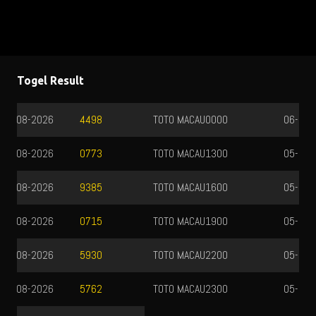
Togel Result
TOTO MACAU0000
06-08-2026
2153
TOTO MACAU1300
05-08-2026
0629
TOTO MACAU1600
05-08-2026
2900
TOTO MACAU1900
05-08-2026
9401
TOTO MACAU2200
05-08-2026
0991
TOTO MACAU2300
05-08-2026
1563