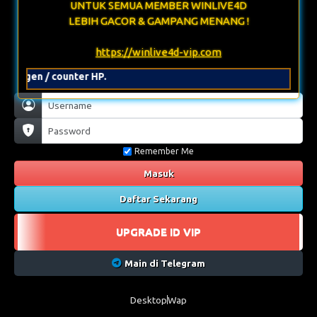
UNTUK SEMUA MEMBER WINLIVE4D
LEBIH GACOR & GAMPANG MENANG !
https://winlive4d-vip.com
 / counter HP.
Remember Me
Masuk
Daftar Sekarang
UPGRADE ID VIP
Main di Telegram
Desktop
Wap