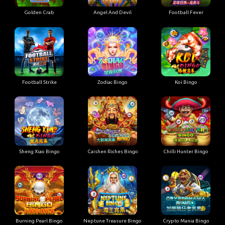
Golden Crab
Angel And Devil
Football Fever
Football Strike
Zodiac Bingo
Koi Bingo
Sheng Xiao Bingo
Caishen Riches Bingo
Chilli Hunter Bingo
Burning Pearl Bingo
Neptune Treasure Bingo
Crypto Mania Bingo