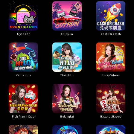
Nyan Cat
Out Run
Cash Or Crash
Odds HiLo
Thai Hi Lo
Lucky Wheel
Fish Prawn Crab
Belangkai
Baccarat Babes