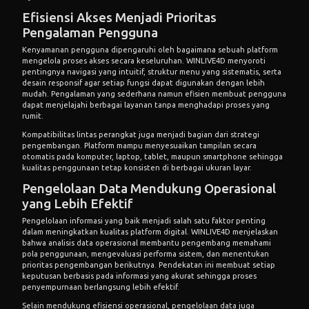
Efisiensi Akses Menjadi Prioritas
Pengalaman Pengguna
Kenyamanan pengguna dipengaruhi oleh bagaimana sebuah platform
mengelola proses akses secara keseluruhan.
WINLIVE4D
menyoroti
pentingnya navigasi yang intuitif, struktur menu yang sistematis, serta
desain responsif agar setiap fungsi dapat digunakan dengan lebih
mudah. Pengalaman yang sederhana namun efisien membuat pengguna
dapat menjelajahi berbagai layanan tanpa menghadapi proses yang
rumit.
Kompatibilitas lintas perangkat juga menjadi bagian dari strategi
pengembangan. Platform mampu menyesuaikan tampilan secara
otomatis pada komputer, laptop, tablet, maupun smartphone sehingga
kualitas penggunaan tetap konsisten di berbagai ukuran layar.
Pengelolaan Data Mendukung Operasional
yang Lebih Efektif
Pengelolaan informasi yang baik menjadi salah satu faktor penting
dalam meningkatkan kualitas platform digital. WINLIVE4D menjelaskan
bahwa analisis data operasional membantu pengembang memahami
pola penggunaan, mengevaluasi performa sistem, dan menentukan
prioritas pengembangan berikutnya. Pendekatan ini membuat setiap
keputusan berbasis pada informasi yang akurat sehingga proses
penyempurnaan berlangsung lebih efektif.
Selain mendukung efisiensi operasional, pengelolaan data juga