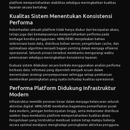
platform mempertahankan stabilitas sekaligus meningkatkan kualitas
layanan secara bertahap.
Kualitas Sistem Menentukan Konsistensi
Performa
Keberhasilan sebuah platform tidak hanya diukur dari kecepatan akses,
tetapi juga dari kemampuannya mempertahankan performa pada
berbagai kondisi penggunaan.
WINLIVE4D
menjelaskan bahwa
sinkronisasi basis data, distribusi beban server, pengelolaan cache, dan
optimalisasi algoritma menjadi bagian penting dalam menjaga efisiensi
operasional. Seluruh proses tersebut membantu mengurangi waktu
pemrosesan sekaligus meningkatkan konsistensi layanan.
Evaluasi sistem dilakukan secara berkala menggunakan analisis performa
berbasis data. Informasi yang diperoleh menjadi acuan dalam
menentukan strategi penyempurnaan sehingga setiap pembaruan
memberikan peningkatan yang nyata terhadap kualitas operasional.
Performa Platform Didukung Infrastruktur
Modern
Infrastruktur memiliki peranan besar dalam menjaga kelancaran seluruh
aktivitas digital. WINLIVE4D membahas bagaimana pemanfaatan pusat
data modern, jaringan berkecepatan tinggi, serta mekanisme distribusi
sumber daya membantu platform mempertahankan kualitas akses.
Pengelolaan yang terstruktur membuat sistem tetap mampu bekerja
secara optimal meskipun menghadapi peningkatan aktivitas pengguna.