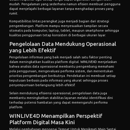
mudah. Pengalaman yang sederhana namun efisien membuat pengguna
dapat menjelajahi berbagai layanan tanpa menghadapi proses yang
rumit.
Kompatibilitas lintas perangkat juga menjadi bagian dari strategi
pengembangan. Platform mampu menyesuaikan tampilan secara
otomatis pada komputer, laptop, tablet, maupun smartphone sehingga
kualitas penggunaan tetap konsisten di berbagai ukuran layar.
Pengelolaan Data Mendukung Operasional
yang Lebih Efektif
Pengelolaan informasi yang baik menjadi salah satu faktor penting
dalam meningkatkan kualitas platform digital. WINLIVE4D menjelaskan
bahwa analisis data operasional membantu pengembang memahami
pola penggunaan, mengevaluasi performa sistem, dan menentukan
prioritas pengembangan berikutnya. Pendekatan ini membuat setiap
keputusan berbasis pada informasi yang akurat sehingga proses
penyempurnaan berlangsung lebih efektif.
Selain mendukung efisiensi operasional, pengelolaan data juga
membantu meningkatkan stabilitas layanan melalui identifikasi dini
terhadap potensi hambatan yang dapat memengaruhi performa
platform.
WINLIVE4D Menampilkan Perspektif
Platform Digital Masa Kini
Melalui pembahasan mengenai Tempat Untuk Menikmati Main Santai