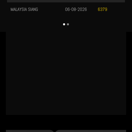
06-08-2026
6379