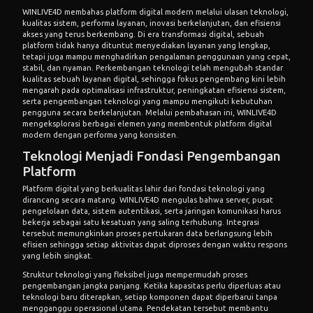
WINLIVE4D
membahas platform digital modern melalui ulasan teknologi,
kualitas sistem, performa layanan, inovasi berkelanjutan, dan efisiensi
akses yang terus berkembang. Di era transformasi digital, sebuah
platform tidak hanya dituntut menyediakan layanan yang lengkap,
tetapi juga mampu menghadirkan pengalaman penggunaan yang cepat,
stabil, dan nyaman. Perkembangan teknologi telah mengubah standar
kualitas sebuah layanan digital, sehingga fokus pengembang kini lebih
mengarah pada optimalisasi infrastruktur, peningkatan efisiensi sistem,
serta pengembangan teknologi yang mampu mengikuti kebutuhan
pengguna secara berkelanjutan. Melalui pembahasan ini, WINLIVE4D
mengeksplorasi berbagai elemen yang membentuk platform digital
modern dengan performa yang konsisten.
Teknologi Menjadi Fondasi Pengembangan
Platform
Platform digital yang berkualitas lahir dari fondasi teknologi yang
dirancang secara matang. WINLIVE4D mengulas bahwa server, pusat
pengelolaan data, sistem autentikasi, serta jaringan komunikasi harus
bekerja sebagai satu kesatuan yang saling terhubung. Integrasi
tersebut memungkinkan proses pertukaran data berlangsung lebih
efisien sehingga setiap aktivitas dapat diproses dengan waktu respons
yang lebih singkat.
Struktur teknologi yang fleksibel juga mempermudah proses
pengembangan jangka panjang. Ketika kapasitas perlu diperluas atau
teknologi baru diterapkan, setiap komponen dapat diperbarui tanpa
mengganggu operasional utama. Pendekatan tersebut membantu