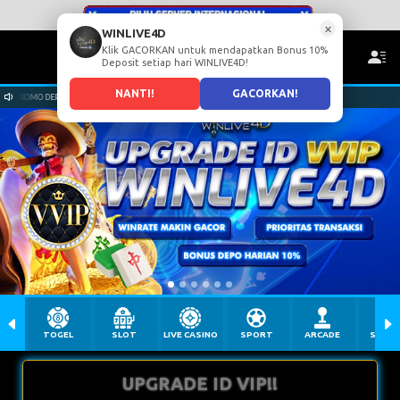
×
WINLIVE4D
Klik GACORKAN untuk mendapatkan Bonus 10%
Deposit setiap hari WINLIVE4D!
NANTI!
GACORKAN!
OMO DEPOSIT HARIAN 10% SETIAP HARI HANYA DI WHATSAPP ADMIN WINLIVE4D
HALLO 
TOGEL
SLOT
LIVE CASINO
SPORT
ARCADE
SABU
UPGRADE ID VIP!!