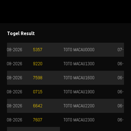
Togel Result
TOTO MACAU0000
07-08-2026
6529
TOTO MACAU1300
06-08-2026
9894
TOTO MACAU1600
06-08-2026
0597
TOTO MACAU1900
06-08-2026
5843
TOTO MACAU2200
06-08-2026
3064
TOTO MACAU2300
06-08-2026
1391