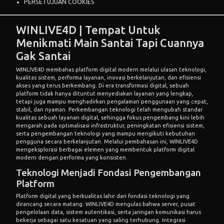
PERSETUJUAN COOKIES
WINLIVE4D | Tempat Untuk
Menikmati Main Santai Tapi Cuannya
Gak Santai
WINLIVE4D
membahas platform digital modern melalui ulasan teknologi,
kualitas sistem, performa layanan, inovasi berkelanjutan, dan efisiensi
akses yang terus berkembang. Di era transformasi digital, sebuah
platform tidak hanya dituntut menyediakan layanan yang lengkap,
tetapi juga mampu menghadirkan pengalaman penggunaan yang cepat,
stabil, dan nyaman. Perkembangan teknologi telah mengubah standar
kualitas sebuah layanan digital, sehingga fokus pengembang kini lebih
mengarah pada optimalisasi infrastruktur, peningkatan efisiensi sistem,
serta pengembangan teknologi yang mampu mengikuti kebutuhan
pengguna secara berkelanjutan. Melalui pembahasan ini, WINLIVE4D
mengeksplorasi berbagai elemen yang membentuk platform digital
modern dengan performa yang konsisten.
Teknologi Menjadi Fondasi Pengembangan
Platform
Platform digital yang berkualitas lahir dari fondasi teknologi yang
dirancang secara matang. WINLIVE4D mengulas bahwa server, pusat
pengelolaan data, sistem autentikasi, serta jaringan komunikasi harus
bekerja sebagai satu kesatuan yang saling terhubung. Integrasi