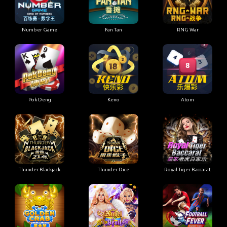
Number Game
Fan Tan
RNG War
Pok Deng
Keno
Atom
Thunder Blackjack
Thunder Dice
Royal Tiger Baccarat