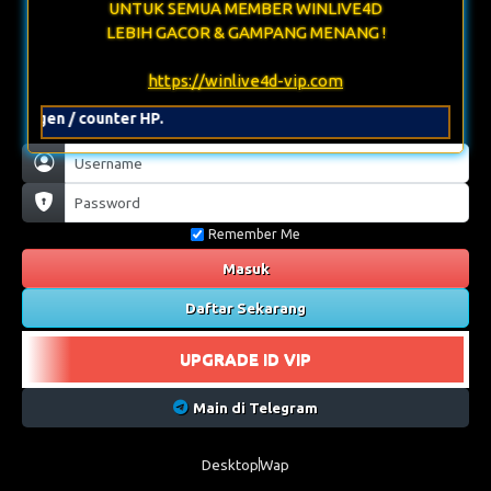
UNTUK SEMUA MEMBER WINLIVE4D
LEBIH GACOR & GAMPANG MENANG !
https://winlive4d-vip.com
 / counter HP.
Remember Me
Masuk
Daftar Sekarang
UPGRADE ID VIP
Main di Telegram
Desktop
Wap