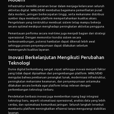
Infrastruktur memiliki peranan besar dalam menjaga kelancaran seluruh
aktivitas digital. WINLIVE4D membahas bagaimana pemanfaatan pusat
data modern, jaringan berkecepatan tinggi, serta mekanisme distribusi
sumber daya membantu platform mempertahankan kualitas akses.
Pengelolaan yang terstruktur membuat sistem tetap mampu bekerja
secara optimal meskipun menghadapi peningkatan aktivitas pengguna.
Pemantauan performa secara real-time juga menjadi bagian dari strategi
operasional. Dengan memonitor kondisi sistem secara
berkesinambungan, potensi hambatan dapat dikenali lebih awal
sehingga proses penyempurnaan dapat dilakukan sebelum
memengaruhi kualitas layanan.
Inovasi Berkelanjutan Mengikuti Perubahan
Teknologi
Dunia digital berkembang sangat cepat sehingga inovasi menjadi faktor
yang tidak dapat dipisahkan dari pengembangan platform. WINLIVE4D
mengulas bahwa pembaruan perangkat lunak, modernisasi infrastruktur,
peningkatan mekanisme keamanan, dan penyempurnaan antarmuka
dilakukan secara berkala agar platform tetap relevan dengan
perkembangan teknologi terbaru.
Pendekatan berbasis inovasi juga memberikan ruang bagi integrasi
teknologi baru, seperti otomatisasi operasional, analisis data yang lebih
cerdas, dan optimalisasi komunikasi jaringan. Seluruh langkah tersebut
membantu platform meningkatkan efisiensi tanpa mengurangi stabilitas
layanan.