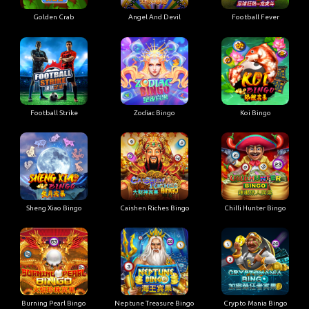
Golden Crab
Angel And Devil
Football Fever
Football Strike
Zodiac Bingo
Koi Bingo
Sheng Xiao Bingo
Caishen Riches Bingo
Chilli Hunter Bingo
Burning Pearl Bingo
Neptune Treasure Bingo
Crypto Mania Bingo