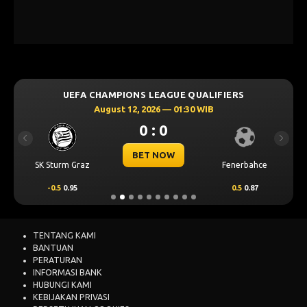
UEFA CHAMPIONS LEAGUE QUALIFIERS
August 12, 2026 — 01:30 WIB
0 : 0
Previous
Next
BET NOW
SK Sturm Graz
Fenerbahce
-0.5
0.95
0.5
0.87
TENTANG KAMI
BANTUAN
PERATURAN
INFORMASI BANK
HUBUNGI KAMI
KEBIJAKAN PRIVASI