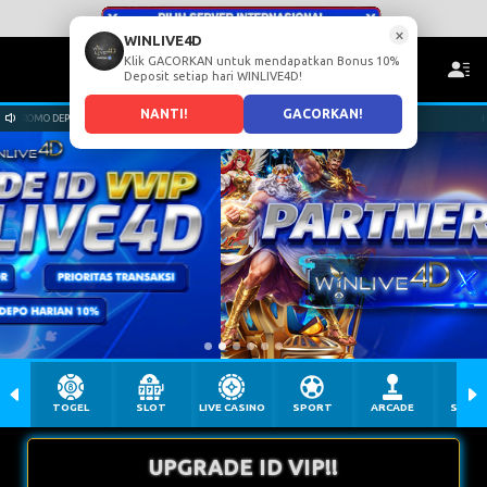
×
WINLIVE4D
Klik GACORKAN untuk mendapatkan Bonus 10%
Deposit setiap hari WINLIVE4D!
NANTI!
GACORKAN!
POSIT HARIAN 10% SETIAP HARI HANYA DI WHATSAPP ADMIN WINLIVE4D
HALLO BOSKU 
TOGEL
SLOT
LIVE CASINO
SPORT
ARCADE
SABU
UPGRADE ID VIP!!