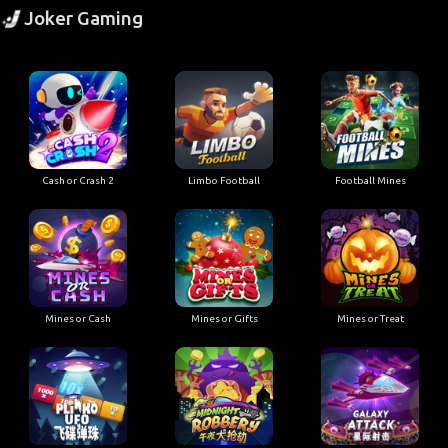
Joker Gaming
Cash or Crash 2
Limbo Football
Football Mines
Mines or Cash
Mines or Gifts
Mines or Treat